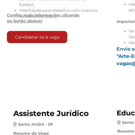
região do Capuava - Santo André;
Hab
futebol;
Tipo de vaga: efetivo CLT.
ati
Habilidade para trabalhar com crianças
Confira mais informações clicando
ou adolescentes(...)
Envie seu currículo com o assunto
no botão abaixo!
Importa
"Auxiliar de Serviços Gerais"
para o
email:
vagas@institutoseci.org.br
Ter
Candidatar-se à vaga
San
Nec
Envie s
"Arte-
vagas@i
Assistente Jurídico
Educ
Santo
Santo André - SP
Resumo 
Resumo da Vaga: