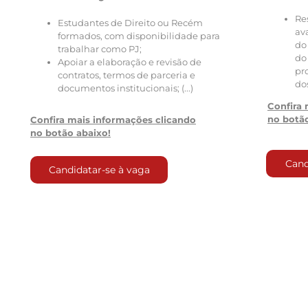
Re
Estudantes de Direito ou Recém
av
formados, com disponibilidade para
do
trabalhar como PJ;
do
Apoiar a elaboração e revisão de
pr
contratos, termos de parceria e
do
documentos institucionais; (...)
Confira 
no botão
Confira mais informações clicando
no botão abaixo!
Cand
Candidatar-se à vaga