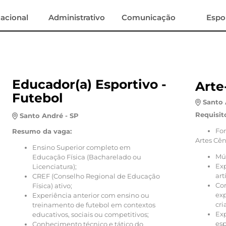
acional
Administrativo
Comunicação
Espo
a
Auxiliar de Serviços Gerais -
Manutenção Predial
Educador(a) Esportivo -
Arte
Futebol
Santo 
Santo André - SP
Requisit
Santo André - SP
Requisitos:
For
Resumo da vaga:
Não é necessário experiência na área;
Artes Cên
Ensino fundamental completo;
Ensino Superior completo em
Noções básicas em manutenção predial
Mús
Educação Física (Bacharelado ou
ou áreas similares;
Exp
Licenciatura);
Será um diferencial possuir cursos na área
art
CREF (Conselho Regional de Educação
de elétrica, hidráulica e/ou pintura.
Co
Física) ativo;
exp
Experiência anterior com ensino ou
Importante
cri
treinamento de futebol em contextos
Ex
educativos, sociais ou competitivos;
Ter disponibilidade para trabalhar na
esp
Conhecimento técnico e tático do