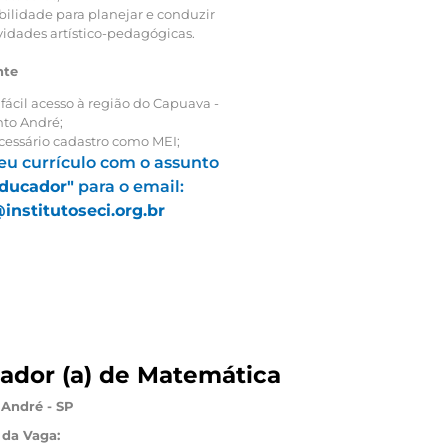
ilidade para planejar e conduzir
vidades artístico-pedagógicas.
nte
 fácil acesso à região do Capuava -
to André;
essário cadastro como MEI;
eu currículo com o assunto
Educador"
para o email:
nstitutoseci.org.br
ador (a) de Matemática
 André - SP
da Vaga: