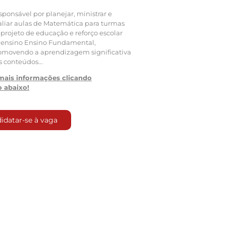
sponsável por planejar, ministrar e
aliar aulas de Matemática para turmas
 projeto de educação e reforço escolar
 ensino Ensino Fundamental,
omovendo a aprendizagem significativa
s conteúdos...
mais informações clicando
 abaixo!
idatar-se à vaga