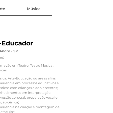
rte
Música
-Educador
André - SP
os:
mação em Teatro, Teatro Musical,
icas,
ica, Arte-Educação ou áreas afins;
eriência em processos educativos e
ísticos com crianças e adolescentes;
nhecimentos em interpretação,
ressão corporal, preparação vocal e
ação cênica;
periência na criação e montagem de
etáculos;