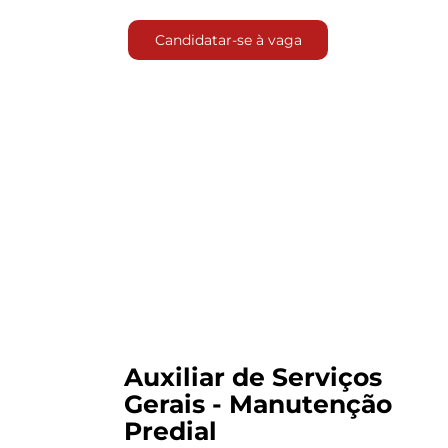
Candidatar-se à vaga
Candidatar-se à vaga
Auxiliar de Serviços
Gerais - Manutenção
Predial