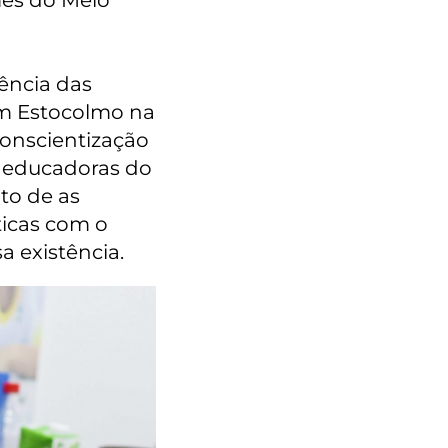
mês do Meio
ência das
m Estocolmo na
conscientização
e educadoras do
to de as
ticas com o
 existência.