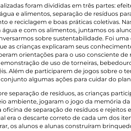
ealizadas foram divididas em três partes: efei
água e alimentos, separação de resíduos par
o e reciclagem e boas práticas coletivas. Na
 água e com os alimentos, juntamos os aluno
onversarmos sobre sustentabilidade. Foi uma
ue as crianças explicaram seus conheciment
beram orientações para o uso consciente de 
demonstração de uso de torneiras, bebedour
éis. Além de participarem de jogos sobre o t
conjunto algumas ações para cuidar do plan
bre separação de resíduos, as crianças parti
eio ambiente, jogaram o jogo da memória da
a oficina de separação de resíduos e rejeitos
 era o descarte correto de cada um dos iten
rrar, os alunos e alunas construíram brinqued