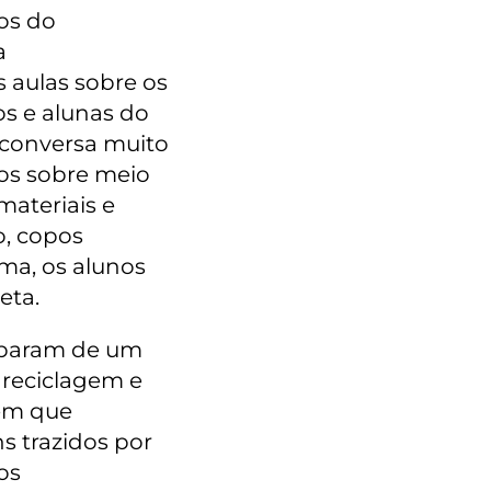
tos do
a
s aulas sobre os
s e alunas do
 conversa muito
os sobre meio
materiais e
o, copos
ema, os alunos
eta.
ciparam de um
 reciclagem e
 em que
s trazidos por
os