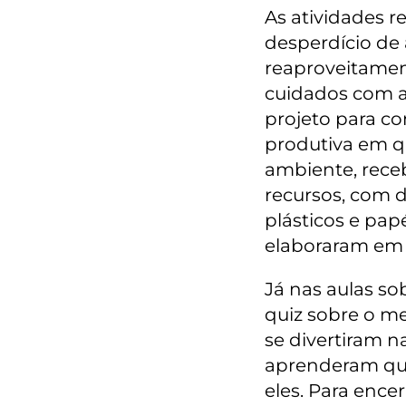
As atividades r
desperdício de 
reaproveitament
cuidados com a
projeto para c
produtiva em q
ambiente, rece
recursos, com 
plásticos e pap
elaboraram em 
Já nas aulas so
quiz sobre o m
se divertiram n
aprenderam qual
eles. Para ence